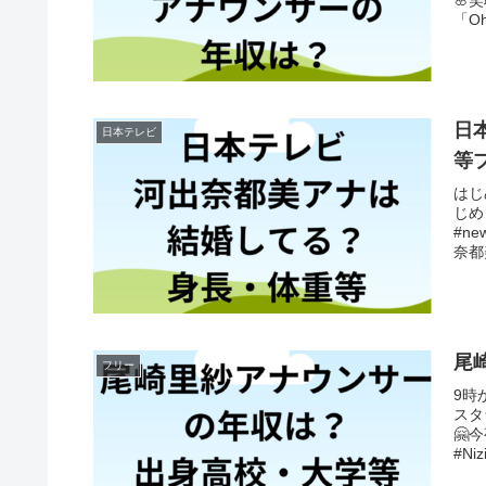
「O
日
日本テレビ
等
はじ
じめ
#n
奈都
尾
フリー
9時
スタラ
🤗
#Nizi