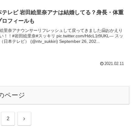
本テレビ 岩田絵里奈アナは結婚してる？身長・体重
プロフィールも
絵里奈アナウンサーリフレッシュして戻ってきました🤗おかえり
！！#岩田絵里奈#スッキリ pic.twitter.com/HdcL1t9UKL— スッ
日本テレビ） (@ntv_sukkiri) September 26, 202...
2021.02.11
のページ
次
2
へ