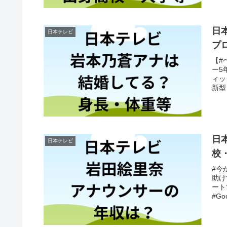
日
日本テレビ
プ
【#
ー5
ィッ
新型
日
日本テレビ
校
#今
助け
ート
#Go