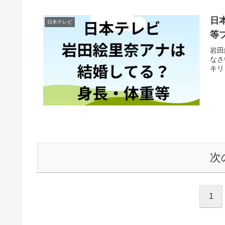
日
日本テレビ
等
岩田
なさい
キリ（
次
1