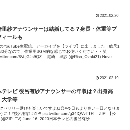
2021.02.20
崎里紗アナウンサーは結婚してる？身長・体重等プ
フィールも
のYouTube生配信、アーカイブを【ライブ】に出しました！総尺1
30分なので、作業用BGM的な感じでお使いください・・笑
.twitter.com/6VojGJs9QZ— 尾崎 里紗 (@Risa_Ozaki21) Nove...
2021.02.19
本テレビ 後呂有紗アナウンサーの年収は？出身高
・大学等
アクセサリー選びも楽しいですよね😊#今日もより良い一日となりま
に！#後呂有紗 #ZIP! pic.twitter.com/g34fQVvTTR— ZIP! 【公
(@ZIP_TV) June 16, 2020日本テレビの後呂有紗...