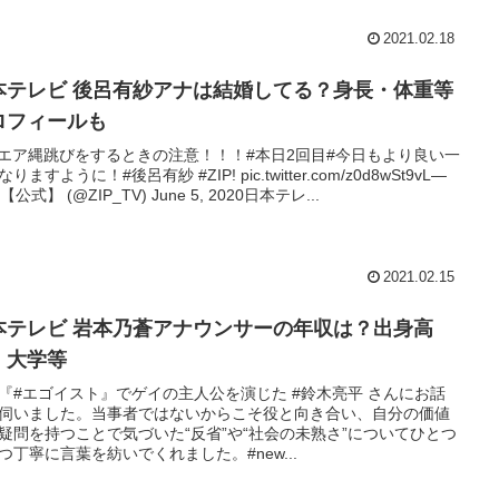
2021.02.18
本テレビ 後呂有紗アナは結婚してる？身長・体重等
ロフィールも
🦘エア縄跳びをするときの注意！！！#本日2回目#今日もより良い一
りますように！#後呂有紗 #ZIP! pic.twitter.com/z0d8wSt9vL—
! 【公式】 (@ZIP_TV) June 5, 2020日本テレ...
2021.02.15
本テレビ 岩本乃蒼アナウンサーの年収は？出身高
・大学等
『#エゴイスト』でゲイの主人公を演じた #鈴木亮平 さんにお話
伺いました。当事者ではないからこそ役と向き合い、自分の価値
疑問を持つことで気づいた“反省”や“社会の未熟さ”についてひとつ
つ丁寧に言葉を紡いでくれました。#new...