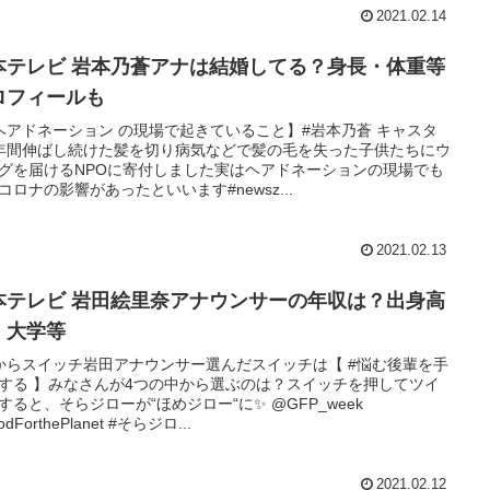
2021.02.14
本テレビ 岩本乃蒼アナは結婚してる？身長・体重等
ロフィールも
ヘアドネーション の現場で起きていること】#岩本乃蒼 キャスタ
年間伸ばし続けた髪を切り病気などで髪の毛を失った子供たちにウ
グを届けるNPOに寄付しました実はヘアドネーションの現場でも
コロナの影響があったといいます#newsz...
2021.02.13
本テレビ 岩田絵里奈アナウンサーの年収は？出身高
・大学等
からスイッチ岩田アナウンサー選んだスイッチは【 #悩む後輩を手
する 】みなさんが4つの中から選ぶのは？スイッチを押してツイ
すると、そらジローが“ほめジロー“に✨ @GFP_week
odForthePlanet #そらジロ...
2021.02.12