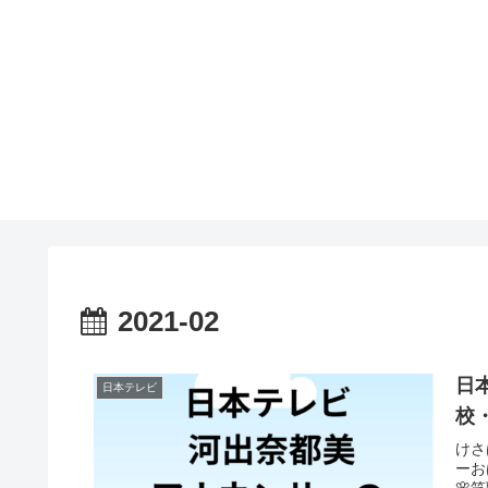
2021-02
日
日本テレビ
校
けさ
ーお
🌸