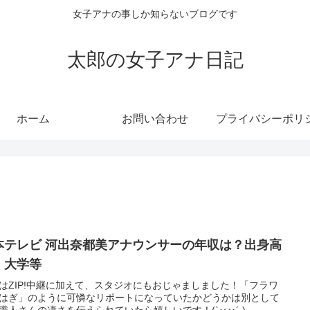
女子アナの事しか知らないブログです
太郎の女子アナ日記
ホーム
お問い合わせ
本テレビ 河出奈都美アナウンサーの年収は？出身高
・大学等
はZIP!中継に加えて、スタジオにもおじゃましました！「フラワ
はぎ」のように可憐なリポートになっていたかどうかは別として
笑職人さんの凄さを伝えられていたら嬉しいです！(`･ω･´ )