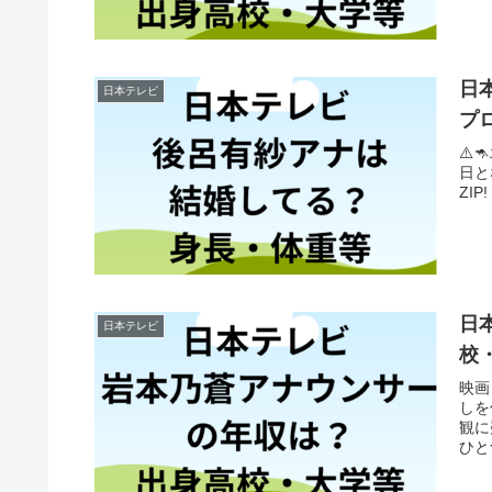
日
日本テレビ
プ
⚠️
日とな
ZIP
日
日本テレビ
校
映画
しを
観に
ひと