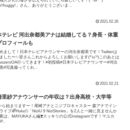
h!!huggy!」さん、ありがとうございま...
2021.02.26
本テレビ 河出奈都美アナは結婚してる？身長・体重
プロフィールも
めまして！日本テレビアナウンサーの河出奈都美です！Twitterは
ました〜✨皆さんこれからよろしくお願いします(*'ω'*)このあとは
ewszeroOA行ってきます！#初投稿#日本テレビアナウンサー#河出
美#写真撮ってくれ...
2021.02.21
崎里紗アナウンサーの年収は？出身高校・大学等
から始まりますー！尾崎アナとニジプロキャスター 森アナでイン
イブ🌈Huluの「NiziU 9 NiziStories」を2人と一緒に見ませんか
今夜は、MAYUKAさん編❣️スッキリの公式Instagramです！マユカ
P...