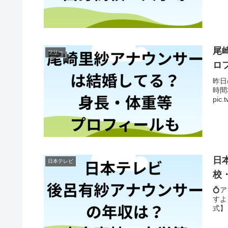
尾
フリー
ロ
昨日
時間
pic
日
日本テレビ
校
💍
すよう
式】 