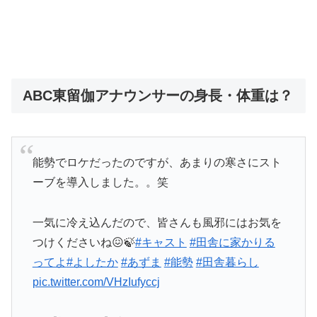
ABC東留伽アナウンサーの身長・体重は？
能勢でロケだったのですが、あまりの寒さにスト
ーブを導入しました。。笑
一気に冷え込んだので、皆さんも風邪にはお気を
つけくださいね😖🍃
#キャスト
#田舎に家かりる
ってよ
#よしたか
#あずま
#能勢
#田舎暮らし
pic.twitter.com/VHzIufyccj