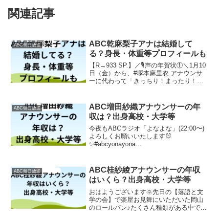
関連記事
ABC乾麻梨子アナは結婚して
ABC朝日放送
る？身長・体重等プロフィールも
【R→933 SP.】／🎙️声の年賀状①＼1月10
日（金）から、#塚本麻里衣 アナウンサ
ーに代わって「きっちり！まったり！桂
吉弥です」を担当する#乾麻梨子 アナウ
ンサーからコメントが到着📨ラジオ
#R933#きちまり pic.twitter...
ABC増田紗織アナウンサーの年
ABC朝日放送
収は？出身高校・大学等
今夜もABCラジオ「よなよな」(22:00〜)
よろしくお願いいたします🐰
✨#abcyonayona
pic.twitter.com/XssRVpwyZ4— 増田紗織
(@saorimasuda_) May 11, 2021ABC朝日
放送の増...
ABC桂紗綾アナウンサーの年収
ABC朝日放送
はいくら？出身高校・大学等
おはようございます🌞先日の【落語と文
学の会】で楽屋お見舞にいただいた岡山
のロールパン♪たくさん種類がある中で私
が好きなのは、バナナクリームとチョコ