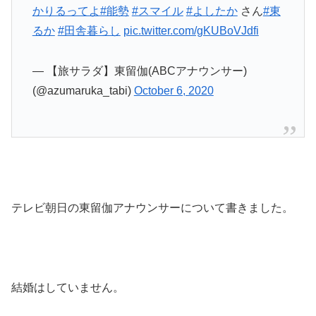
かりるってよ
#能勢
#スマイル
#よしたか
さん
#東
るか
#田舎暮らし
pic.twitter.com/gKUBoVJdfi
— 【旅サラダ】東留伽(ABCアナウンサー)
(@azumaruka_tabi)
October 6, 2020
テレビ朝日の東留伽アナウンサーについて書きました。
結婚はしていません。