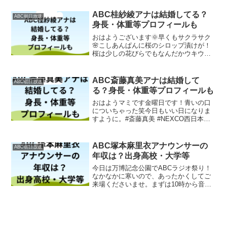
クリームのバナチョコロール。おかげで
元気もりもり！今週も間も無く始まりま
ABC桂紗綾アナは結婚してる？
ABC朝日放送
す😆#朝も早よから#朝...
身長・体重等プロフィールも
おはようございます🌞早くもサクラサク
🌸こしあんぱんに桜のシロップ漬けが！
桜は少しの花びらでもなんだかウキウキ
します♪立春も過ぎるとだんだん春が近づ
いてきますね！間も無く番組スタートで
す✨#朝も早よから桂紗綾です#朝も早よ
ABC斎藤真美アナは結婚して
ABC朝日放送
から#ABCラジオ ...
る？身長・体重等プロフィールも
おはようマミです金曜日です！青いの口
についちゃった笑今日もいい日になりま
すように。#斎藤真美 #NEXCO西日本
pic.twitter.com/dHdXzxmai6— ほな行こ
Car！～寄りみちドライブ～
(@honaiko_car) A...
ABC塚本麻里衣アナウンサーの
ABC朝日放送
年収は？出身高校・大学等
今日は万博記念公園でABCラジオ祭り！
なかなかに寒いので、あったかくしてご
来場くださいませ。まずは10時から音楽
ステージでナマ代弁します！#きっちりま
ったり桂吉弥です#きちまり#桂吉弥#マリ
ドーナ こと#塚本麻里衣 pic.twitter....