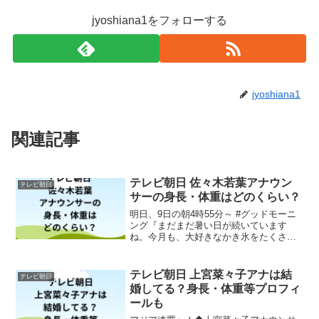
jyoshiana1をフォローする
jyoshiana1
関連記事
テレビ朝日 佐々木若葉アナウン
テレビ朝日
サーの身長・体重はどのくらい？
明日、9日の朝4時55分～ #グッドモーニ
ング『まだまだ暑い日が続いています
ね。今月も、大好きなかき氷をたくさん
食べて乗り切ろうと思います🍧皆さんも
引き続き暑さ対策をしてお過ごしくださ
い。 #佐々木若葉 』 pic.twitter.com/...
テレビ朝日 上宮菜々子アナは結
テレビ朝日
婚してる？身長・体重等プロフィ
ールも