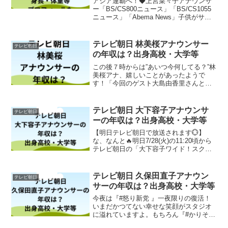
アジア連覇へ！◆上宮菜々子アナウンサ
ー「BS/CS800ニュース」「BS/CS1055
ニュース」「Abema News」子供がサッ
カーを始めてから一緒にサッカーを観る
機会が増えました。日本代表の活躍する
姿に、子供たちに夢や希望を抱いていま
テレビ朝日 林美桜アナウンサー
テレビ朝日
す...
の年収は？出身高校・大学等
この後７時からは”あいつ今何してる？”林
美桜アナ、嬉しいことがあったようで
す！「今回のゲスト大島由香里さんと
は、なんと！！！！幼稚園から高校まで
同じ学校の先輩だったんです！とっても
楽しかった収録でした(o^^o)是非ご覧くだ
テレビ朝日 大下容子アナウンサ
テレビ朝日
さい♪（林美桜）...
ーの年収は？出身高校・大学等
【明日テレビ朝日で放送されます💮】
な、なんと🔥明日7/28(火)の11:20頃から
テレビ朝日の「大下容子ワイド！スクラ
ンブル」で、(世間的に何事もなければ)オ
ールユアーズが取り上げられる予定です
🏃🏻‍♂️💨明日はテレビの前で待機です！
テレビ朝日 久保田直子アナウン
テレビ朝日
🏃🏻‍...
サーの年収は？出身高校・大学等
今夜は『#怒り新党 』一夜限りの復活！
いまだかつてない幸せな笑顔がスタジオ
に溢れていますよ。もちろん『#かりそめ
天国 』もあります。人気企画「へぇ」ダ