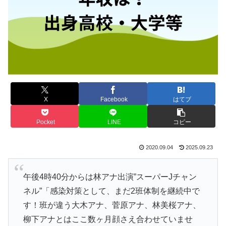
X
Facebook
はてブ
Pocket
LINE
コピー
2020.09.04
2025.09.23
午後4時40分からは林アナ出演”スーパーJチャン
ネル”「感染対策として、まだ2班体制を継続中で
す！班が違う大木アナ、菅原アナ、林美桜アナ、
柳下アナとはここ数ヶ月顔さえ合わせていませ