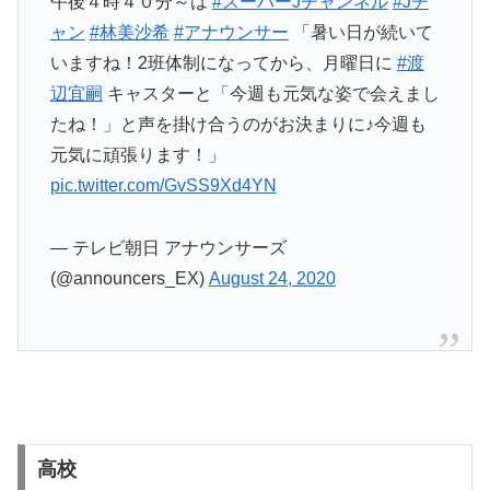
午後４時４０分～は
#スーパーJチャンネル
#Jチ
ャン
#林美沙希
#アナウンサー
「暑い日が続いて
いますね！2班体制になってから、月曜日に
#渡
辺宜嗣
キャスターと「今週も元気な姿で会えまし
たね！」と声を掛け合うのがお決まりに♪今週も
元気に頑張ります！」
pic.twitter.com/GvSS9Xd4YN
— テレビ朝日 アナウンサーズ
(@announcers_EX)
August 24, 2020
高校