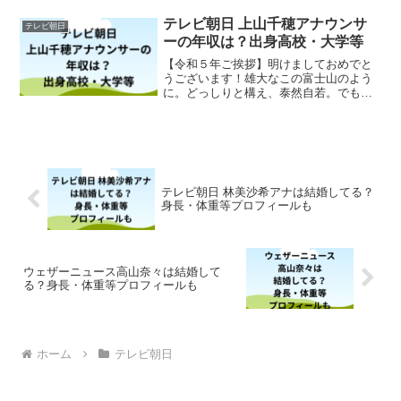
ービー！今夜、２時間スペシャルです。
#久保田直子 pic.twitter.com/nVf...
テレビ朝日 上山千穂アナウンサ
テレビ朝日
ーの年収は？出身高校・大学等
【令和５年ご挨拶】明けましておめでと
うございます！雄大なこの富士山のよう
に。どっしりと構え、泰然自若。でも、
しなやかに清々しく。臆せず、楽しく、
前に進みたいと思います。今年の目標は
“脱皮”です。#上山千穂 pic.twitter.com/...
テレビ朝日 林美沙希アナは結婚してる？
身長・体重等プロフィールも
ウェザーニュース高山奈々は結婚して
る？身長・体重等プロフィールも
ホーム
テレビ朝日