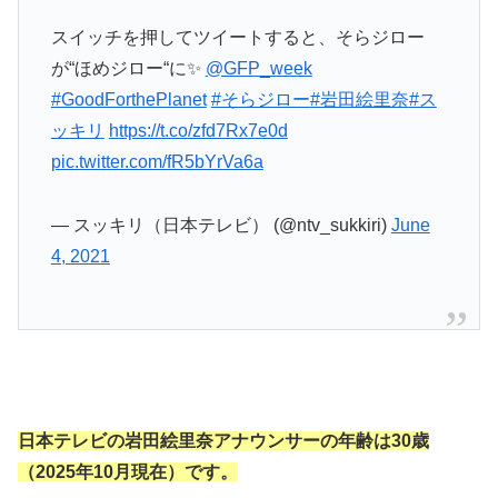
スイッチを押してツイートすると、そらジロー
が“ほめジロー“に✨
@GFP_week
#GoodForthePlanet
#そらジロー
#岩田絵里奈
#ス
ッキリ
https://t.co/zfd7Rx7e0d
pic.twitter.com/fR5bYrVa6a
— スッキリ（日本テレビ） (@ntv_sukkiri)
June
4, 2021
日本テレビの岩田絵里奈アナウンサーの年齢は30歳
（2025年10月現在）です。