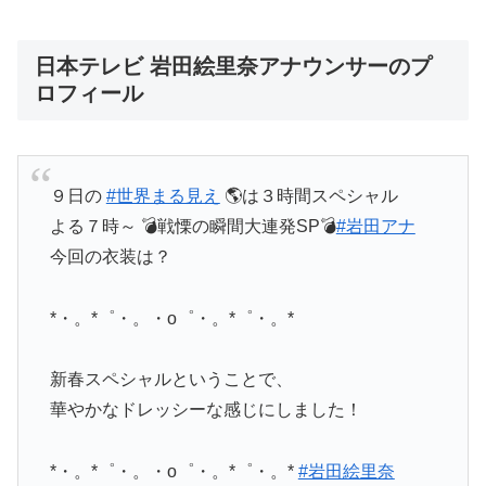
日本テレビ 岩田絵里奈アナウンサーのプ
ロフィール
９日の
#世界まる見え
🌎は３時間スペシャル
よる７時～ 💣戦慄の瞬間大連発SP💣
#岩田アナ
今回の衣装は？
*・。*゜・。・o゜・。*゜・。*
新春スペシャルということで、
華やかなドレッシーな感じにしました！
*・。*゜・。・o゜・。*゜・。*
#岩田絵里奈