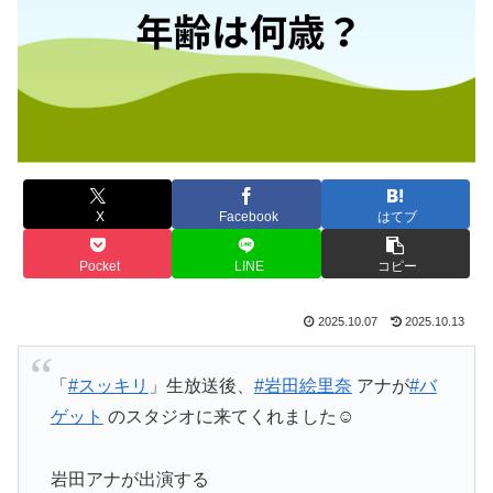
X
Facebook
はてブ
Pocket
LINE
コピー
2025.10.07
2025.10.13
「
#スッキリ
」生放送後、
#岩田絵里奈
アナが
#バ
ゲット
のスタジオに来てくれました☺️
岩田アナが出演する