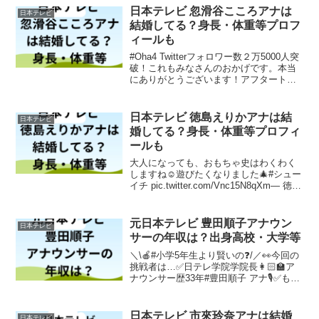
日本テレビ 忽滑谷こころアナは
日本テレビ
結婚してる？身長・体重等プロフ
ィールも
#Oha4 Twitterフォロワー数２万5000人突
破！これもみなさんのおかげです。本当
にありがとうございます！アフタートー
クで話して欲しいテーマや質問などござ
いましたらぜひコメント欄に！#感謝！#
忽滑谷こころ #目指せ３万人！#米澤か
日本テレビ 徳島えりかアナは結
日本テレビ
お...
婚してる？身長・体重等プロフィ
ールも
大人になっても、おもちゃ史はわくわく
しますね☺️遊びたくなりました🎄#シュー
イチ pic.twitter.com/Vnc15N8qXm— 徳島
えりか/日本テレビアナウンサー
(@tokushima_erika) November 19, 2...
元日本テレビ 豊田順子アナウン
日本テレビ
サーの年収は？出身高校・大学等
＼\🍎#小学5年生より賢いの❓/／👀今回の
挑戦者は…✅日テレ学院学院長👩🏻‍🏫ア
ナウンサー歴33年#豊田順子 アナ🎙✅もの
まねタレント＆小5クイズの大ファン#み
かん 親子🍊🍊📺今夜7時…11問連続正解
で賞金300万円！？ pic.twitt...
日本テレビ 市來玲奈アナは結婚
日本テレビ