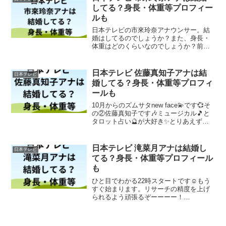
してる？身長・体重等プロフィー
ルも
日本テレビの市來玲奈アナウンサー。結
婚はしてるのでしょうか？また、身長・
体重はどのくらいなのでしょうか？前職
は何だったのでしょうか？それらの事に
ついて書いてみます。日本テレビ 市來玲
奈アナウンサーのプロフィール残るは #
日本テレビ 佐藤真知子アナは結
日本テレビ
市來玲奈 #アナウン...
婚してる？身長・体重等プロフィ
ールも
10月からのズムサタnew face💫です💞そ
の②佐藤真知子です🎶ミュージカル🎵と
タロット占い🔮が大好き✨とりあえずモ
ッチーさんの未来を占ってみます💪は
っ！ pic.twitter.com/uwZHKH4aBG— ズ
ームイン!!サタデー (...
日本テレビ 滝菜月アナは結婚し
日本テレビ
てる？身長・体重等プロフィール
も
ひと目でわかる22時スタートです☺️もう
すぐ始まります。リサーチの精度を上げ
られるよう頑張るぞーーーー！
#ntv_hitome #ひと目でわかる#亀梨和也 #
高嶋ちさ子 #チョコレートプラネット
pic.twitter.com/OL4WjJ...