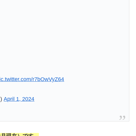
ic.twitter.com/r7bOwVyZ64
u)
April 1, 2024