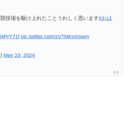
プ競技場を駆け上れたことうれしく思います
#おは
M4PrY71f
pic.twitter.com/zV7MKoXswm
u)
May 23, 2024