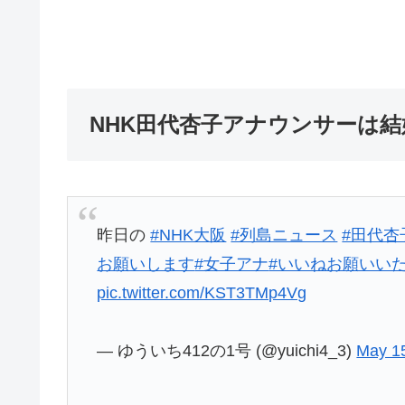
NHK田代杏子アナウンサーは
昨日の
#NHK大阪
#列島ニュース
#田代杏
お願いします
#女子アナ
#いいねお願いい
pic.twitter.com/KST3TMp4Vg
— ゆういち412の1号 (@yuichi4_3)
May 1