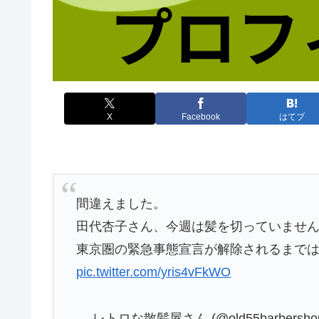
X
Facebook
はてブ
間違えました。
田代杏子さん、今週は髪を切っていませ
東京圏の緊急事態宣言が解除されるまで
pic.twitter.com/yris4vFkWO
— レトロな散髪屋さん (@old55barbersho