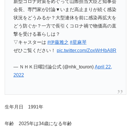
新型コロナ対策をめぐって山際担当大臣と知事会
会長、専門家が討論▼いまだ高止まりが続く感染
状況をどうみるか？大型連休を前に感染再拡大を
どう防ぐか？一方で長引くコロナ禍で物価高の直
撃を受ける暮らしは？
▽キャスターは
#伊藤雅之
#星麻琴
ぜひご覧ください！
pic.twitter.com/ZoxWrHbA8R
— ＮＨＫ日曜討論公式 (@nhk_touron)
April 22,
2022
生年月日 1991年
年齢 2025年は34歳になる年齢