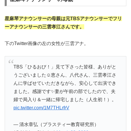
星麻琴アナウンサーの母親は元TBSアナウンサーでフリ
ーアナウンサーの三雲孝江さんです。
下のTwitter画像の左の女性が三雲アナ。
TBS「ひるおび！」見て下さった皆様、ありがと
うございました☺️恵さん、八代さん、三雲孝江さ
んに学ばせていただきながら、安心して出演でき
ました。感謝です✨妻が午前の部でしたので、夫
婦で局入り＆一緒に帰宅しました（人生初！）。
pic.twitter.com/1M7THLrfrV
— 清水章弘（プラスティー教育研究所）