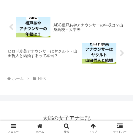
ーが挑戦した ”野菜くずを使った紙作
り”紙好き・文具好きのみなさん お見逃
し...
ABC福戸あやアナウンサーの年収は？出
身高校・大学等
ヒロド歩美アナウンサーはヤクルト・山
田哲人と結婚するって本当？
ホーム
NHK
太郎の女子アナ日記
© 2020 太郎の女子アナ日記.
メニュー
ホーム
検索
トップ
サイドバー