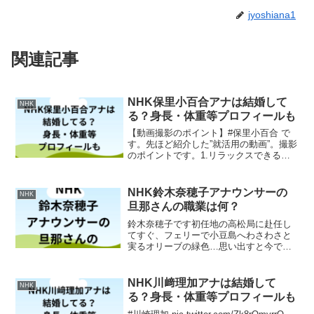
jyoshiana1
関連記事
NHK保里小百合アナは結婚して
NHK
る？身長・体重等プロフィールも
【動画撮影のポイント】#保里小百合 で
す。先ほど紹介した”就活用の動画”。撮影
のポイントです。1.リラックスできる静
かな場所で2.姿勢を正して3.視線は画面で
はなくカメラへ4.大きな声で元気よく5.自
分のことばで簡潔に私もやってみました!
NHK鈴木奈穂子アナウンサーの
NHK
就...
旦那さんの職業は何？
鈴木奈穂子です初任地の高松局に赴任し
てすぐ、フェリーで小豆島へわさわさと
実るオリーブの緑色…思い出すと今でも
フレッシュな気持ちになるなぁ「#ゆう６
かがわ」はそんなオリーブがイメージカ
ラーです！見逃し配信でゆう６かがわを
NHK川﨑理加アナは結婚して
NHK
見る👉私のまちもNHK...
る？身長・体重等プロフィールも