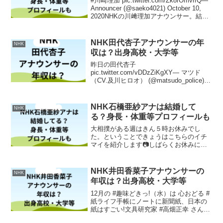
#川崎理加 pic.twitter.com/Zk8rOmvrrQ—
Announcer (@saeko4021) October 10,
2020NHKの川﨑理加アナウンサー。結婚
はされてるのでしょうか？また、出身高
校・大学はどこなのでしょ...
NHK田代杏子アナウンサーの年
NHK
収は？出身高校・大学等
昨日の田代杏子
pic.twitter.com/vDDzZiKgXY— マツド
（CV.及川ヒロオ） (@matsudo_police)
March 21, 2024NHKの田代杏子アナウン
サー。年収はどのくらいなのでしょう
か？また、出身高校...
NHK石橋亜紗アナは結婚して
NHK
る？身長・体重等プロフィールも
大相撲がある週はきん５時お休みでし
た。ということできょうはこちらのイチ
マイを紹介します📷しばらくお休みに入
る石橋亜紗さんを、高瀬耕造さんと囲ん
だ記念写真です☺️続きは、Instagramに少
し長く書きました^_^暑さに気をつけて良
NHK井田香菜子アナウンサーの
NHK
い週末をお...
年収は？出身高校・大学等
12月の #趣味どきっ!（水）は 心おどる #
紙ライフ手帳にノートに新聞紙、日本の
紙はすごい!文具研究家 #高畑正幸 さん流
紙の楽しみ方や#井田香菜子 アナウンサ