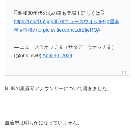
👇昭和30年代のあの車も登場！詳しくは👇
https://t.co/tD55jep8Ex
#ニュースウオッチ9
#星麻
琴
#昭和の日
pic.twitter.com/LdrEfjeRQA
— ニュースウオッチ９（サタデーウオッチ９）
(@nhk_nw9)
April 30, 2024
NHKの星麻琴アナウンサーについて書きました。
血液型は明らかになっていません。