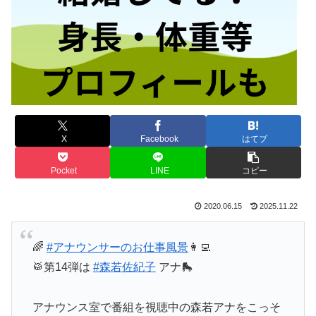
X
Facebook
はてブ
Pocket
LINE
コピー
2020.06.15
2025.11.22
🌈
#アナウンサーのお仕事風景
👩‍💻
🥁第14弾は
#森若佐紀子
アナ🛼
アナウンス室で番組を視聴中の森若アナをこっそ