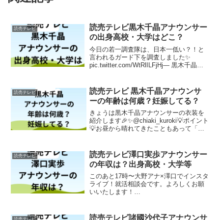
読売テレビ黒木千晶アナウンサー
読売テレビ
の出身高校・大学はどこ？
今日の若一調査隊は、日本一低い？！と
言われるガード下を調査しました✨
pic.twitter.com/WtRlILFjHj— 黒木千晶
(ytv) (@chiaki_kuroki) October 3, 2018読
売テレビの黒木千晶アナウンサ...
読売テレビ 黒木千晶アナウンサ
読売テレビ
ーの年齢は何歳？妊娠してる？
きょうは黒木千晶アナウンサーの衣装を
紹介します🎉✨@chiaki_kuroki💡ポイント
💡お昼から晴れてきたこともあって「青
のブラウス」＆"足長"黒木ちゃんにピッ
タリな「ロング丈のスカート」😊🌟#かん
さい情報ネットten#きょうの衣装 #黒...
読売テレビ澤口実歩アナウンサー
読売テレビ
の年収は？出身高校・大学等
このあと17時〜大野アナ×澤口でインスタ
ライブ！就活相談会です。よろしくお願
いいたします！
pic.twitter.com/gzYGvderHA— 澤口 実歩
（読売テレビ） (@miho_sawaguchi)
June 1, 2021関西...
読売テレビ諸國沙代子アナウンサ
読売テレビ