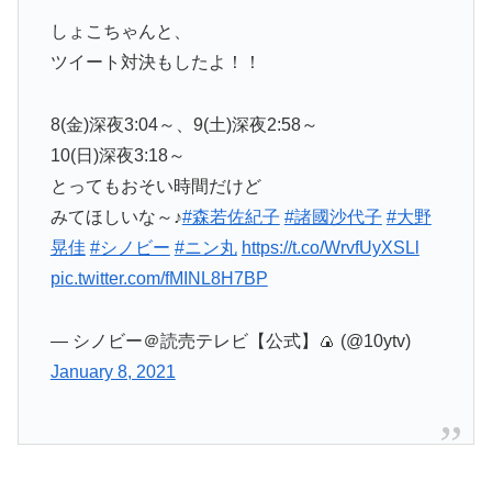
しょこちゃんと、
ツイート対決もしたよ！！
8(金)深夜3:04～、9(土)深夜2:58～
10(日)深夜3:18～
とってもおそい時間だけど
みてほしいな～♪
#森若佐紀子
#諸國沙代子
#大野
晃佳
#シノビー
#ニン丸
https://t.co/WrvfUyXSLl
pic.twitter.com/fMINL8H7BP
— シノビー＠読売テレビ【公式】🍙 (@10ytv)
January 8, 2021