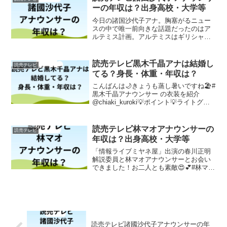
ーの年収は？出身高校・大学等
今日の諸国沙代子アナ。胸塞がるニュー
スの中で唯一前向きな話題だったのはア
ルテミス計画。アルテミスはギリシャ神
話でアポロの双子の妹（姉）。そんな訳
で？諸国さんの衣装はギリシャ風。神々
しい(^.^)ちなみにこの日の私の時計はオ
読売テレビ黒木千晶アナは結婚し
読売テレビ
メガスピードマスタ...
てる？身長・体重・年収は？
こんばんは🌙きょうも蒸し暑いですね🏖#
黒木千晶アナウンサー の衣装を紹介
@chiaki_kuroki💡ポイント💡ライトグレ
ーのブラウスストライプのスカート＆珍
しく水色のジャケットで涼しげな印象に
💦🥰 pic.twitter.com/nONc...
読売テレビ林マオアナウンサーの
読売テレビ
年収は？出身高校・大学等
「情報ライブミヤネ屋」出演の春川正明
解説委員と林マオアナウンサーとお会い
できました！お二人とも素敵😍💕#林マオ
#アナウンサー#春川正明#ミヤネ屋#情報
ライブミヤネ屋#ytv #南海放送 #広報
pic.twitter.com/NJ1u9UB...
読売テレビ諸國沙代子アナウンサーの年