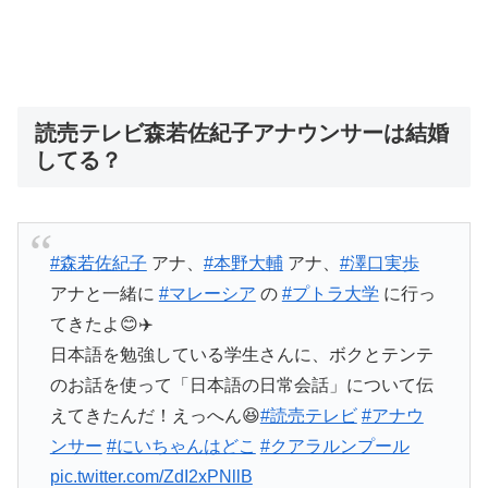
読売テレビ森若佐紀子アナウンサーは結婚
してる？
#森若佐紀子
アナ、
#本野大輔
アナ、
#澤口実歩
アナと一緒に
#マレーシア
の
#プトラ大学
に行っ
てきたよ😊✈️
日本語を勉強している学生さんに、ボクとテンテ
のお話を使って「日本語の日常会話」について伝
えてきたんだ！えっへん😆
#読売テレビ
#アナウ
ンサー
#にいちゃんはどこ
#クアラルンプール
pic.twitter.com/ZdI2xPNllB