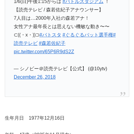
1/6(日)午後1:15からは
#バトルスタジアム
！
【読売テレビ / 森若佐紀子アナウンサー】
7人目は…2000年入社の森若アナ！
女性アナ最年長とは思えない機敏な動き〜〜
⊂((・x・))⊃
#バトスタ
#ぐるぐるバット選手権
#
読売テレビ
#森若佐紀子
pic.twitter.com/65P6R9dS2Z
— シノビー＠読売テレビ【公式】 (@10ytv)
December 26, 2018
生年月日 1977年12月16日