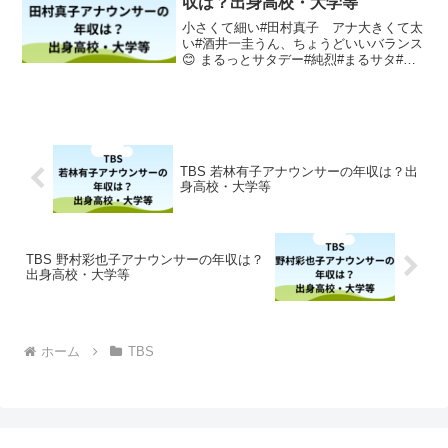
収は？出身高校・大学等
小さくて細い#田村真子 アナ大きくて太
い#酒井一圭うん、ちょうどいいバランス
😊 まるっとサタデー#純烈#まるサタ#レ
コード大賞 の時の衣装💜
pic.twitter.com/iHHsiCdmyl— 日本クラウ
ン【クラウンランド】 (@CRc...
TBS 若林有子アナウンサーの年収は？出
身高校・大学等
TBS 野村彩也子アナウンサーの年収は？
出身高校・大学等
ホーム
TBS