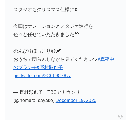
スタジオもクリスマス仕様に❣️
今回はナレーションとスタジオ進行を
色々と任せていただきました🥺🙏
のんびりほっこり😌💓
おうちで団らんしながら見てください🥳
#真夜中
のブランチ
#野村彩也子
pic.twitter.com/3C6L9Ck8vz
— 野村彩也子 TBSアナウンサー
(@nomura_sayako)
December 19, 2020