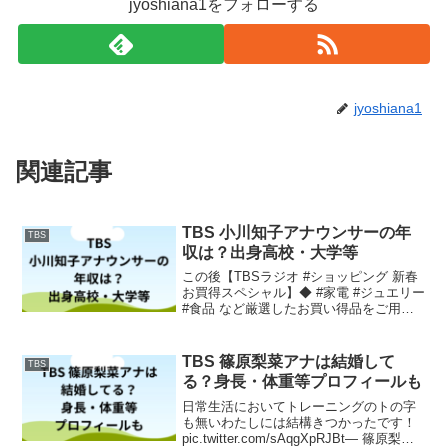
jyoshiana1をフォローする
jyoshiana1
関連記事
TBS 小川知子アナウンサーの年
TBS
収は？出身高校・大学等
この後【TBSラジオ #ショッピング 新春
お買得スペシャル】◆ #家電 #ジュエリー
#食品 など厳選したお買い得品をご用
意。年の初めに嬉しい商品や、毎回売り
切れ必至の大人気商品までご用意◆#大沢
悠里 #西村知江子 小川知子アナがご案
TBS 篠原梨菜アナは結婚して
TBS
内！ス...
る？身長・体重等プロフィールも
日常生活においてトレーニングのトの字
も無いわたしには結構きつかったです！
pic.twitter.com/sAqgXpRJBt— 篠原梨