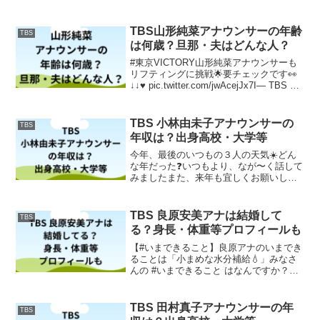
菜/TBSアナウンサー (@shinorinatbs)
January 25, 2021TBSの篠原梨菜ア...
TBS山形純菜アナウンサーの年齢
TBS
は何歳？旦那・夫はどんな人？
#東京VICTORY山形純菜アナウンサーも
リフティングに挑戦🌟要チェックです👀
↓↓♥️ pic.twitter.com/jwAcejJx7I— TBS 東
京VICTORY (@tbs_tokyo_v) September
18, 2020T...
TBS 小林由未子アナウンサーの
TBS
年収は？出身高校・大学等
今年、最後のいつもの３人の天気☀️どん
な年だった❓いつもより、なが〜く話して
みましたまた、来年も宜しくお願いしま
す❗️#TBS #天気 #Nスタ #Boona #ブーナ#
森田正光(@wm_morita)#小林由未子 #ア
ナウンサー pic....
TBS 良原安美アナは結婚して
TBS
る？身長・体重等プロフィールも
【#いまできること】良原アナのいまでき
ることは「小まめな水分補給💧」みなさ
んの #いまできること はなんですか？★
公式インスタグラムも更新中！スタ #い
まできること #良原安美 #水分補給
pic.twitter.com/fxaOCMrbw...
TBS 田村真子アナウンサーの年
TBS