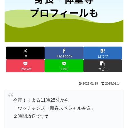
X
Facebook
はてブ
Pocket
LINE
コピー
2021.01.29
2025.09.14
今夜！！よる11時25分から
「ウッチャン式 新春スペシャル🎍🌸」
２時間放送です❣️