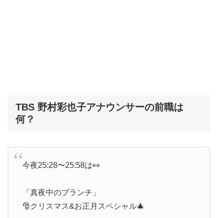
TBS 野村彩也子アナウンサーの前職は
何？
今夜25:28〜25:58は👀
「真夜中のブランチ」
🎅クリスマス&お正月スペシャル🎄