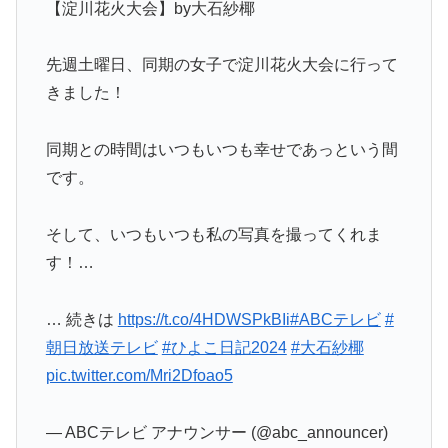
【淀川花火大会】by大石紗椰
先週土曜日、同期の女子で淀川花火大会に行って
きました！
同期との時間はいつもいつも幸せであっという間
です。
そして、いつもいつも私の写真を撮ってくれま
す！…
… 続きは
https://t.co/4HDWSPkBIi
#ABCテレビ
#
朝日放送テレビ
#ひよこ日記2024
#大石紗椰
pic.twitter.com/Mri2Dfoao5
— ABCテレビ アナウンサー (@abc_announcer)