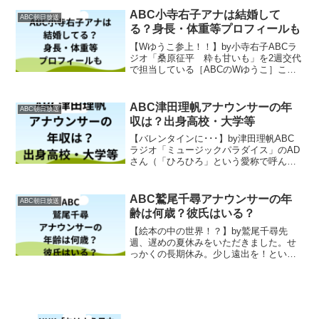
今、一度人生をリセットしたいと考え思
い切...... 続きは テレビ #朝日放送テレビ
ABC小寺右子アナは結婚して
ABC朝日放送
#...
る？身長・体重等プロフィールも
【Wゆうこ参上！！】by小寺右子ABCラ
ジオ「桑原征平 粋も甘いも」を2週交代
で担当している［ABCのWゆうこ］こ
と、橋詰優子アナウンサーと私・小寺右
子...... 続きは テレビ #朝日放送テレビ #
アナ回覧板 #小寺右子 #桑原征平 #...
ABC津田理帆アナウンサーの年
ABC朝日放送
収は？出身高校・大学等
【バレンタインに･･･】by津田理帆ABC
ラジオ「ミュージックパラダイス」のAD
さん（「ひろひろ」という愛称で呼んで
います）が、「津田さんバレンタインで
す、どうぞ♡」と...... 続きは テレビ #朝
日放送テレビ #アナ回覧板 #津田理帆...
ABC鷲尾千尋アナウンサーの年
ABC朝日放送
齢は何歳？彼氏はいる？
【絵本の中の世界！？】by鷲尾千尋先
週、遅めの夏休みをいただきました。せ
っかくの長期休み。少し遠出を！という
ことで･･･『メタセコイア並木』を家族で
見に、滋賀県高島市へ！...... 続きは テレ
ビ #朝日放送テレビ #ひよこ日記2021 ...