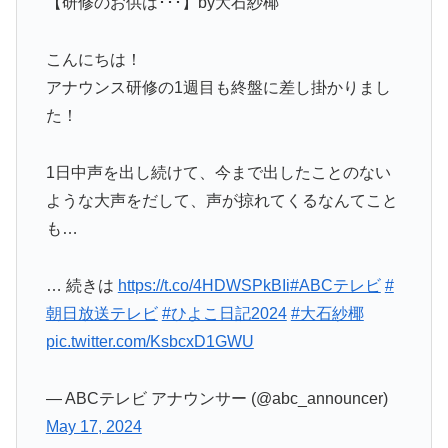
【研修のお供は･･･】by大石紗椰
こんにちは！
アナウンス研修の1週目も終盤に差し掛かりまし
た！
1日中声を出し続けて、今まで出したことのない
ような大声をだして、声が掠れてくるなんてこと
も…
… 続きは
https://t.co/4HDWSPkBIi
#ABCテレビ
#
朝日放送テレビ
#ひよこ日記2024
#大石紗椰
pic.twitter.com/KsbcxD1GWU
— ABCテレビ アナウンサー (@abc_announcer)
May 17, 2024