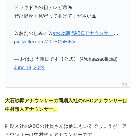
ドッキドキの初テレビ😳💓
ぜひ温かく見守ってあげてください🙇
🐰おたのしみに🐰
#おは朝
#ABCアナウンサー
…
pic.twitter.com/Z0FECoHiKV
— おはよう朝日です【公式】 (@ohaasaofficial)
June 18, 2024
大石紗椰アナウンサーの同期入社のABCアナウンサーは
中村想人アナウンサー。
同期入社のABCの社員さんは他にもいるでしょうが、ア
ナウンサーは中村想人アナウンサーです。