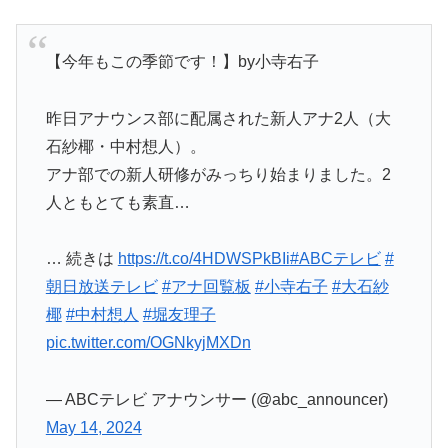
【今年もこの季節です！】by小寺右子
昨日アナウンス部に配属された新人アナ2人（大
石紗椰・中村想人）。
アナ部での新人研修がみっちり始まりました。2
人ともとても素直…
… 続きは
https://t.co/4HDWSPkBIi
#ABCテレビ
#
朝日放送テレビ
#アナ回覧板
#小寺右子
#大石紗
椰
#中村想人
#堀友理子
pic.twitter.com/OGNkyjMXDn
— ABCテレビ アナウンサー (@abc_announcer)
May 14, 2024