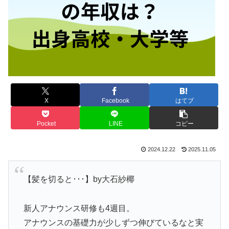
X
Facebook
はてブ
Pocket
LINE
コピー
2024.12.22
2025.11.05
【髪を切ると･･･】by大石紗椰
新人アナウンス研修も4週目。
アナウンスの基礎力が少しずつ伸びているなと実