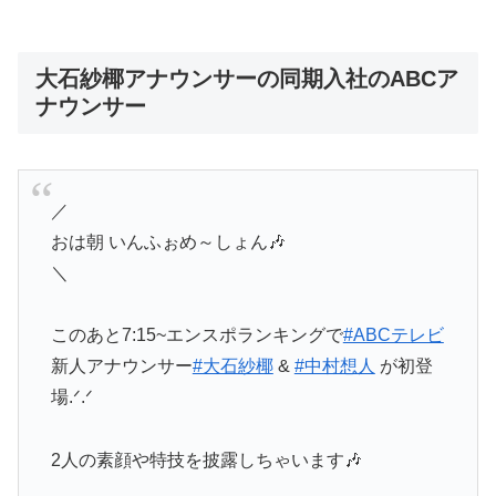
大石紗椰アナウンサーの同期入社のABCア
ナウンサー
／
おは朝 いんふぉめ～しょん🎶
＼
このあと7:15~エンスポランキングで
#ABCテレビ
新人アナウンサー
#大石紗椰
&
#中村想人
が初登
場.ᐟ.ᐟ
2人の素顔や特技を披露しちゃいます🎶