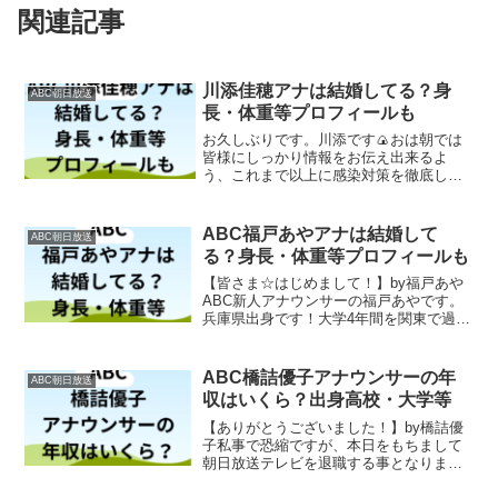
関連記事
川添佳穂アナは結婚してる？身
ABC朝日放送
長・体重等プロフィールも
お久しぶりです。川添です🍙おは朝では
皆様にしっかり情報をお伝え出来るよ
う、これまで以上に感染対策を徹底して
いきますので今後もよろしくお願い致し
ます！#おは朝#岩本計介#川添佳穂 #佳穂
は寝て待て pic.twitter.com/XKtmUi...
ABC福戸あやアナは結婚して
ABC朝日放送
る？身長・体重等プロフィールも
【皆さま☆はじめまして！】by福戸あや
ABC新人アナウンサーの福戸あやです。
兵庫県出身です！大学4年間を関東で過ご
し、また関西に戻ってくることができま
した！まだまだひよこアナウンサー
で...... 続きは テレビ #朝日放送テレビ #
ABC橋詰優子アナウンサーの年
ABC朝日放送
ひよこ...
収はいくら？出身高校・大学等
【ありがとうございました！】by橋詰優
子私事で恐縮ですが、本日をもちまして
朝日放送テレビを退職する事となりまし
た。人生100年時代の折り返し地点に居る