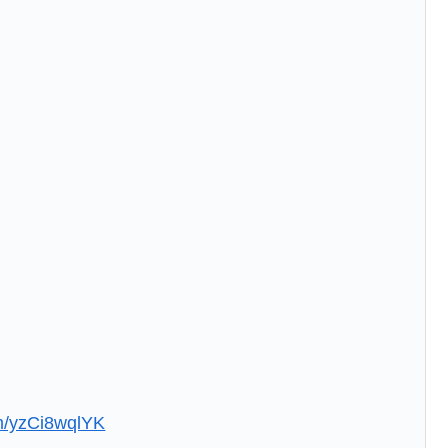
om/yzCi8wqlYK