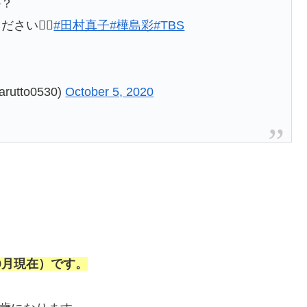
か？
さい🙆‍♀️
#田村真子
#樺島彩
#TBS
tto0530)
October 5, 2020
9月現在）です。