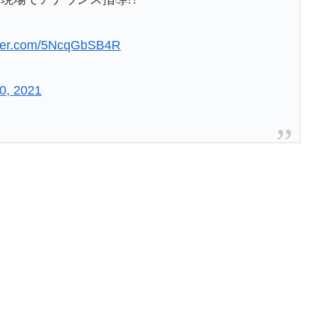
itter.com/5NcqGbSB4R
0, 2021