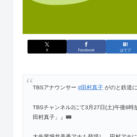
X
Facebook
はてブ
TBSアナウンサー
#田村真子
がのと鉄道に
TBSチャンネル2にて3月27日(土)午後6
田村真子」』🚃
大先輩堀井美香アナも登場し、田村アナに