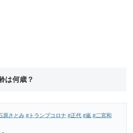
齢は何歳？
石原さとみ
#トランプコロナ
#正代
#嵐
#二宮和