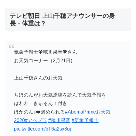
テレビ朝日 上山千穂アナウンサーの身
長・体重は？
気象予報士💖穂川果音💖さん
お天気コーナー（2月21日)
上山千穂さんのお天気
ちほのんがお天気原稿を読んで天気予報を
はわわ！きゅるん！付き
ほかのん♪❤️褒められる
#AbemaPrimeお天気
2020
#アベプラ
#穂川果音
#気象予報士
pic.twitter.com/bT6a2sx8uj