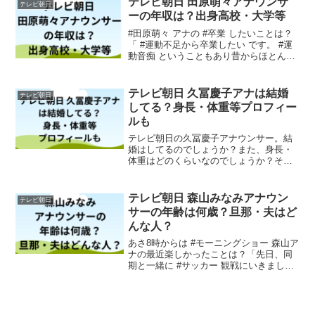
テレビ朝日 田原萌々アナウンサ
テレビ朝日
す...
ーの年収は？出身高校・大学等
#田原萌々 アナの #卒業 したいことは？
「 #運動不足から卒業したい です。 #運
動音痴 ということもあり昔からほとんど
運動をしてこなかったのですが、 #健康
のため にもそろそろ始めないと…！と思
っています。最近暖かくなってきたので
テレビ朝日 久冨慶子アナは結婚
テレビ朝日
まずは...
してる？身長・体重等プロフィー
ルも
テレビ朝日の久冨慶子アナウンサー。結
婚はしてるのでしょうか？また、身長・
体重はどのくらいなのでしょうか？それ
らの事について書いてみます。テレビ朝
日 久冨慶子アナウンサーのプロフィール
【アナの私服】1人目は久冨アナ！「いつ
テレビ朝日 森山みなみアナウン
テレビ朝日
も出社してからすぐに...
サーの年齢は何歳？旦那・夫はど
んな人？
あさ8時からは #モーニングショー 森山ア
ナの最近楽しかったことは？「先日、同
期と一緒に #サッカー 観戦にいきまし
た！声を出して応援して楽しかったで
す。勝利の #ビール はとても美味しかっ
た☆」 #森山みなみ pic.twitter.co...