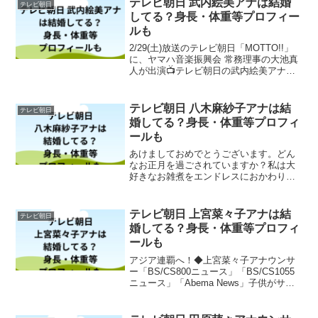
テレビ朝日 武内絵美アナは結婚
テレビ朝日
してる？身長・体重等プロフィー
ルも
2/29(土)放送のテレビ朝日「MOTTO!!」
に、ヤマハ音楽振興会 常務理事の大池真
人が出演📺テレビ朝日の武内絵美アナウ
ンサーとの対談で、音楽教室の取り組み
など、弊会の活動が紹介されます。ぜひ
ご覧ください😊番組名：「MOTTO!!」テ
テレビ朝日 八木麻紗子アナは結
テレビ朝日
レビ...
婚してる？身長・体重等プロフィ
ールも
あけましておめでとうございます。どん
なお正月を過ごされていますか？私は大
好きなお雑煮をエンドレスにおかわりし
ています。皆さんにとって素敵な一年に
なりますように。今年もよろしくお願い
いたします。#八木麻紗子
テレビ朝日 上宮菜々子アナは結
テレビ朝日
pic.twitter.com/T...
婚してる？身長・体重等プロフィ
ールも
アジア連覇へ！◆上宮菜々子アナウンサ
ー「BS/CS800ニュース」「BS/CS1055
ニュース」「Abema News」子供がサッ
カーを始めてから一緒にサッカーを観る
機会が増えました。日本代表の活躍する
姿に、子供たちに夢や希望を抱いていま