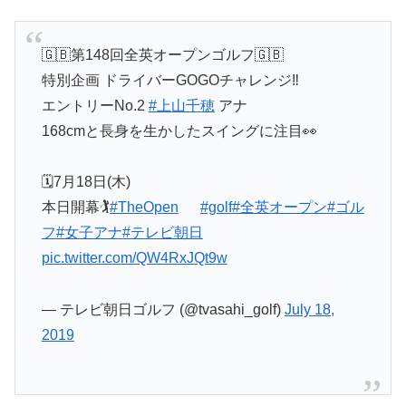
🇬🇧第148回全英オープンゴルフ🇬🇧
特別企画 ドライバーGOGOチャレンジ‼️
エントリーNo.2
#上山千穂
アナ
168cmと長身を生かしたスイングに注目👀
🗓7月18日(木)
本日開幕🏌️
#TheOpen
⁠ ⁠⁠ ⁠⁠ ⁠⁠ ⁠⁠ ⁠
#golf
#全英オープン
#ゴル
フ
#女子アナ
#テレビ朝日
pic.twitter.com/QW4RxJQt9w
— テレビ朝日ゴルフ (@tvasahi_golf)
July 18,
2019