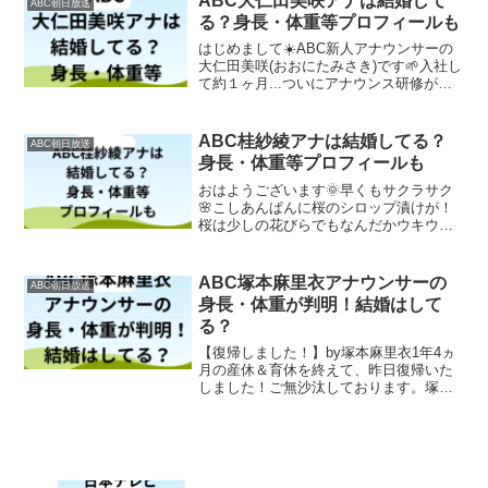
ABC大仁田美咲アナは結婚して
ABC朝日放送
る？身長・体重等プロフィールも
はじめまして☀️ABC新人アナウンサーの
大仁田美咲(おおにたみさき)です🌱入社し
て約１ヶ月...ついにアナウンス研修が始
まりました✨これから素敵な先輩方の背
中を見て一歩一歩成長し、少しでも早く
一人前になれるように頑張ります！！ど
ABC桂紗綾アナは結婚してる？
ABC朝日放送
うぞよろしく...
身長・体重等プロフィールも
おはようございます🌞早くもサクラサク
🌸こしあんぱんに桜のシロップ漬けが！
桜は少しの花びらでもなんだかウキウキ
します♪立春も過ぎるとだんだん春が近づ
いてきますね！間も無く番組スタートで
す✨#朝も早よから桂紗綾です#朝も早よ
ABC塚本麻里衣アナウンサーの
ABC朝日放送
から#ABCラジオ ...
身長・体重が判明！結婚はして
る？
【復帰しました！】by塚本麻里衣1年4ヵ
月の産休＆育休を終えて、昨日復帰いた
しました！ご無沙汰しております。塚本
麻里衣です。こんなにドキドキしなが
ら...... 続きは テレビ #朝日放送テレビ #
アナ回覧板 #塚本麻里衣 #澤田有也佳 #...