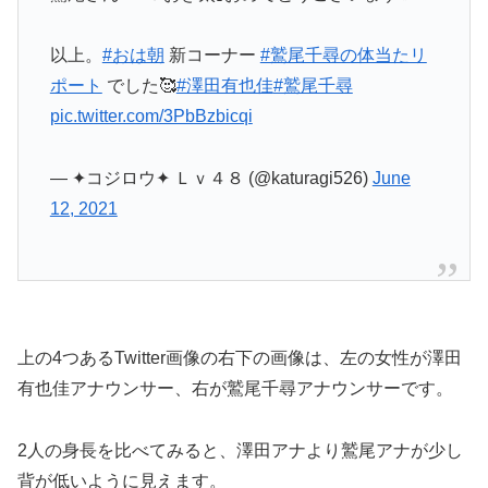
以上。
#おは朝
新コーナー
#鷲尾千尋の体当たリ
ポート
でした🥰
#澤田有也佳
#鷲尾千尋
pic.twitter.com/3PbBzbicqi
— ✦コジロウ✦ Ｌｖ４８ (@katuragi526)
June
12, 2021
上の4つあるTwitter画像の右下の画像は、左の女性が澤田
有也佳アナウンサー、右が鷲尾千尋アナウンサーです。
2人の身長を比べてみると、澤田アナより鷲尾アナが少し
背が低いように見えます。