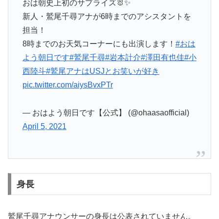
おは朝史上初のサプライズ🐰✨
新人・鷲尾千尋アナが6時までのアシスタントを
担当！
8時までのお天気コーナーにも出演します！
#おは
よう朝日です
#鷲尾千尋
#岩本計介
#澤田有也佳
#小
西陸斗
#鷲尾アナはUSJとお笑いが好き
pic.twitter.com/aiysBvxPTr
— おはよう朝日です【公式】 (@ohaasaofficial)
April 5, 2021
身長
鷲尾千尋アナウンサーの身長は公表されていません。