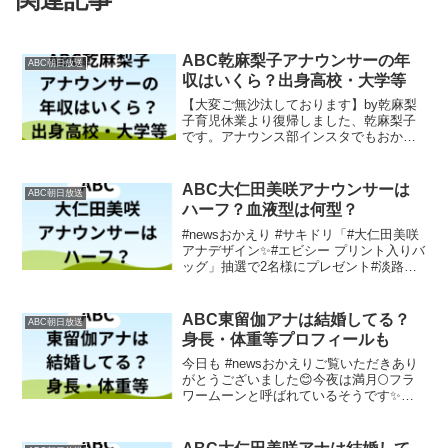
ABC乾麻梨子アナウンサーの年
ABC朝日放送
収はいくら？出身高校・大学等
【大変ご無沙汰しております】by乾麻梨
子育児休業より復帰しました、乾麻梨子
です。アナウンス部インスタでもおかえ
り！と早速リアクションしてくださって
ありがとうございました。すごく嬉......
続きは テレビ #朝日放送テレビ #アナ回
ABC大仁田美咲アナウンサーは
ABC朝日放送
覧板 ...
ハーフ？血液型は何型？
#newsおかえり #サキドリ「#大仁田美咲
アナデザイン✨#エビシー プリント入りバ
ッグ」抽選で2名様にプレゼント#淡路
島 #eito▼応募方法
①@news_okaeri_abcをフォロー②この投
稿をリポスト＊応募〆切は1/28 23:5...
ABC東留伽アナは結婚してる？
ABC朝日放送
身長・体重等プロフィールも
今日も #newsおかえりご覧いただきあり
がとうございました😊今夜は満月🌕フラ
ワームーンと呼ばれているそうです✨外
に出たら見つけてみてください🚶‍♀️
pic.twitter.com/i4wHBDWmow— 東 留伽
（ABCアナウンサー） ...