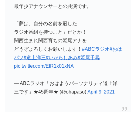
最年少アナウンサーとの共演です。
「夢は、自分の名前を冠した
ラジオ番組を持つこと」だとか！
関西生まれ関西育ちの鷲尾アナを
どうぞよろしくお願いします！
#ABCラジオ
#おは
パソ
#道上洋三
#いがらしあみ
#鷲尾千尋
pic.twitter.com/EIR1x01xNA
— ABCラジオ「おはようパーソナリティ道上洋
三です」★45周年★ (@ohapaso)
April 9, 2021