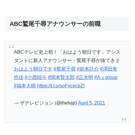
ABC鷲尾千尋アナウンサーの前職
ABCテレビ史上初！「おはよう朝日です」アシス
タントに新人アナウンサー・鷲尾千尋が抜てき
#
おはよう朝日です
#鷲尾千尋
#岩本計介
#澤田有
也佳
#小西陸斗
#関本賢太郎
#正木明
#Aぇgroup
#福本大晴
https://t.co/soFvcecpZl
— ザテレビジョン (@thetvjp)
April 5, 2021